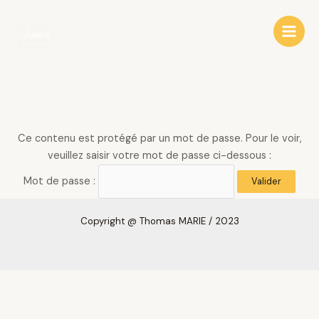
Aller
Main
au
Men
contenu
Ce contenu est protégé par un mot de passe. Pour le voir,
veuillez saisir votre mot de passe ci-dessous :
Mot de passe :
Copyright
@ Thomas MARIE /
2023