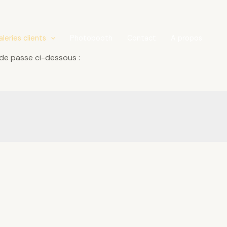
leries clients
Photobooth
Contact
A propos
 de passe ci-dessous :