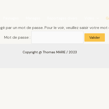
Paysages
Mariages
Reportages divers
Vidéo
Ga
é par un mot de passe. Pour le voir, veuillez saisir votre mot
Mot de passe :
Copyright
@ Thomas MARIE /
2023