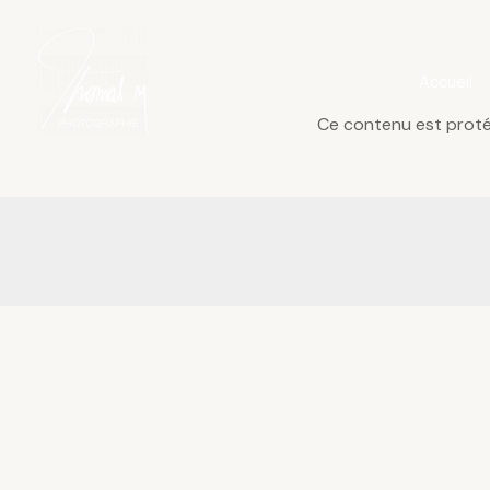
Aller
au
contenu
Accueil
Ce contenu est protég