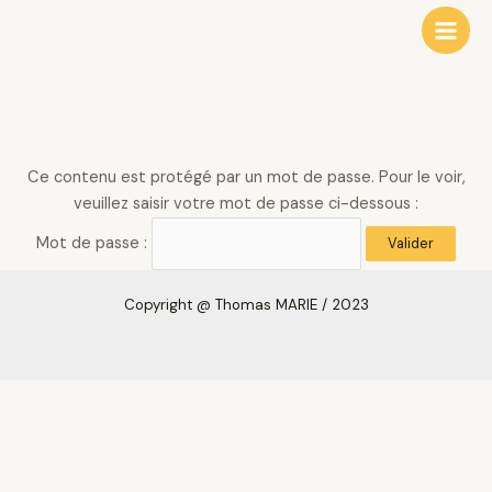
Aller
Main
au
Men
contenu
Ce contenu est protégé par un mot de passe. Pour le voir,
veuillez saisir votre mot de passe ci-dessous :
Mot de passe :
Copyright
@ Thomas MARIE /
2023