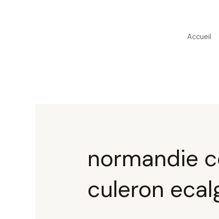
Aller
Rechercher :
au
Accueil
contenu
normandie c
culeron ecal